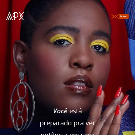
Ir
para
o
conteúdo
Você
está
preparado pra ver
potência em uma