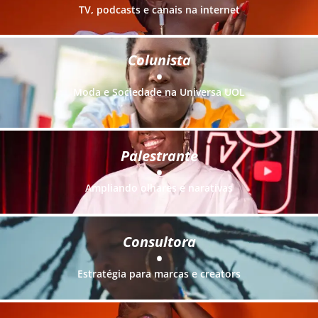
TV, podcasts e canais na internet
Colunista
•
Moda e Sociedade na Universa UOL
Palestrante
•
Ampliando olhares e narativas
Consultora
•
Estratégia para marcas e creators