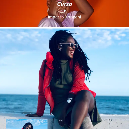
Curso
•
Impacto Xongani