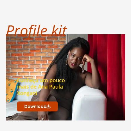
Profile kit
Conheça um pouco
mais de Ana Paula
Xongani
Download